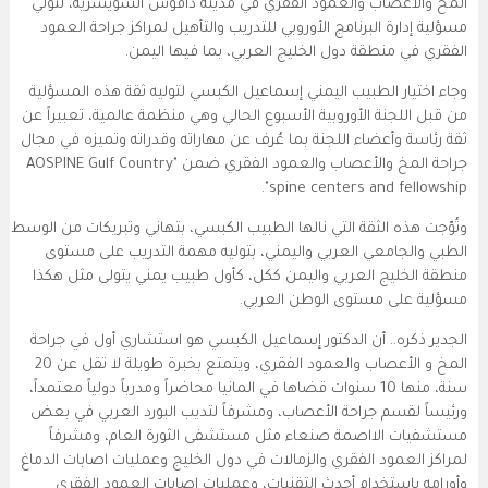
المخ والأعصاب والعمود الفقري في مدينة دافوس السويسرية، لتولي
مسؤلية إدارة البرنامج الأوروبي للتدريب والتأهيل لمراكز جراحة العمود
الفقري في منطقة دول الخليج العربي، بما فيها اليمن.
وجاء اختيار الطبيب اليمني إسماعيل الكبسي لتوليه ثقة هذه المسؤلية
من قبل اللجنة الأوروبية الأسبوع الحالي وهي منظمة عالمية، تعبيراً عن
ثقة رئاسة وأعضاء اللجنة بما عُرف عن مهاراته وقدراته وتميزه
في مجال
جراحة المخ والأعصاب
والعمود الفقري ضمن "
AOSPINE Gulf Country
".
spine centers and fellowship
وتُوّجت هذه الثقة التي نالها الطبيب الكبسي، بتهاني وتبريكات من الوسط
الطبي والجامعي العربي واليمني، بتوليه مهمة التدريب على مستوى
منطقة الخليج العربي واليمن ككل، كأول طبيب يمني يتولى مثل هكذا
مسؤلية على مستوى الوطن العربي.
الجدير ذكره.. أن الدكتور إسماعيل الكبسي هو استشاري أول في جراحة
المخ و الأعصاب والعمود الفقري، ويتمتع بخبرة طويلة لا تقل عن 20
سنة، منها 10 سنوات قضاها في المانيا محاضراً ومدرباً دولياً معتمداً،
ورئيساً لقسم جراحة الأعصاب، ومشرفاً لتديب البورد العربي في بعض
مستشفيات الااصمة صنعاء مثل مستشفى الثورة العام، ومشرفاً
لمراكز العمود الفقري والزمالات في دول الخليج وعمليات اصابات الدماغ
وأورامه باستخدام أحدث التقنيات، وعمليات اصابات العمود الفقري