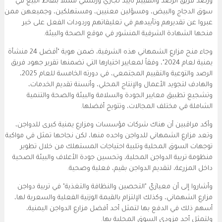
ورصد فريق الرصد والتقييم تأييد تجاري ورسمي ممثلاً بنقاط البيع في
سوق الدجاج والبيض، ومسؤلين معنيين، ومستهلكين، وجميعهن ممن
عبروا عن تقديرهم وتأييدهم في تعليقاتهم وردودات الفعل على خبر
منحها الشهادة الشرفية المنشور في موقع الصحة والبيئة.
وجاء منح
مزارع الشمهاني
هذه الشرفية
، ضمن هوية "أفضل 24 منشأة
يمنية لعام 2024"، وفقاً لمعايير اختيارها التي تضمنها تقرير جهود فريق
الرصد والتوعية والتقييم المجتمعي، في دورته الخامسة للعام 2025،
والهادف لتجويد الأعمال والإنتاج المحلي، وأنسنة تقديم الخدمات،
وتشجيع تطبيق معايير الجودة والسلامة والبيئة والصحة والتنمية
الشاملة في مختلف المجالات، وتتويج أفضلها.
وأكد مراقبين أن هناك شركات مؤسسات ومزارع يمنية كبرى للدواجن،
وتعد
مزارع الشمهاني للدواجن
واحده منها، لكن نجاحها تمثل في مواكبة
توجهات السوق المحلية وتلبية احتياجات المستهلك من خلال
تطوير
منظومة تربية الدواجن المحلية، وتحسين جودة الأعلاف والبيئة الصحية
داخل المزرعة،
لتقديم الدواجن بقيم، فعلية وصحية.
وأشاروا إلى أن
معيارَيّ "التحصين والنظافة والتغذية" في تربية دواجن
مزارع الشهماني، وكذلك الإلتزام بالقيمة الوزنية الفعلية والسعرية لها،
أسهم ذلك
في الدفع بها لتمثل أحد أفضل مزارع الدواجن اليمنية،
ولتمثل أحد مزودي السوق المحلية بها.