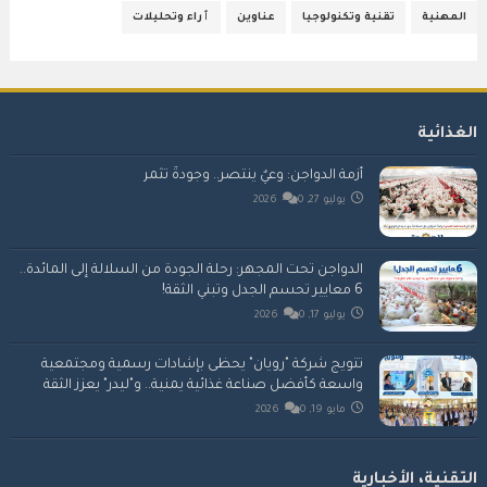
المهنية
تقنية وتكنولوجيا
عناوين
ٱراء وتحليلات
الغذائية
أزمة الدواجن: وعيٌ ينتصر.. وجودةٌ تُثمر
يوليو 27, 2026
0
الدواجن تحت المجهر: رحلة الجودة من السلالة إلى المائدة..
6 معايير تحسم الجدل وتبني الثقة!
يوليو 17, 2026
0
تتويج شركة "رويان" يحظى بإشادات رسمية ومجتمعية
واسعة كأفضل صناعة غذائية يمنية.. و"ليدر" يعزز الثقة
مايو 19, 2026
0
التقنية، الأخبارية